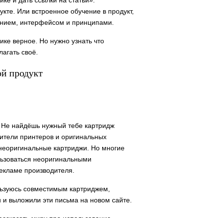
ке и дать ссылки на статьи».
кте. Или встроенное обучение в продукт,
лением, интерфейсом и принципами.
ике верное. Но нужно узнать что
агать своё.
ой продукт
т. Не найдёшь нужный тебе картридж
одители принтеров и оригинальных
 неоригинальные картриджи. Но многие
ользоваться неоригинальными
рекламе производителя.
льзуюсь совместимым картриджем,
и и выложили эти письма на новом сайте.