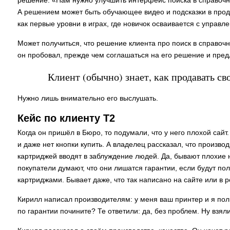
решение: «Нам нужно улучшить интерфейс поиска в справочни
А решением может быть обучающее видео и подсказки в проду
как первые уровни в играх, где новичок осваивается с управ
Может получиться, что решение клиента про поиск в справочн
он пробовал, прежде чем соглашаться на его решение и предл
Клиент (обычно) знает, как продавать св
Нужно лишь внимательно его выслушать.
Кейс по клиенту Т2
Когда он пришёл в Бюро, то подумали, что у него плохой сай
и даже нет кнопки купить. А владелец рассказал, что произв
картриджей вводят в заблуждение людей. Да, бывают плохие
покупатели думают, что они лишатся гарантии, если будут п
картриджами. Бывает даже, что так написано на сайте или в 
Кирилл написал производителям: у меня ваш принтер и я по
по гарантии почините? Те ответили: да, без проблем. Ну взял