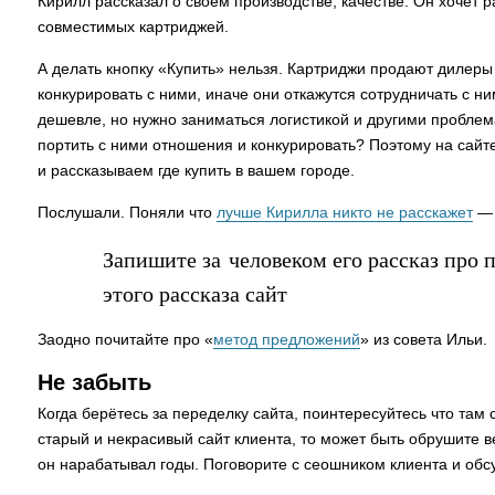
Кирилл рассказал о своём производстве, качестве. Он хочет 
совместимых картриджей.
А делать кнопку «Купить» нельзя. Картриджи продают дилеры
конкурировать с ними, иначе они откажутся сотрудничать с н
дешевле, но нужно заниматься логистикой и другими проблем
портить с ними отношения и конкурировать? Поэтому на сайте
и рассказываем где купить в вашем городе.
Послушали. Поняли что
лучше Кирилла никто не расскажет
— 
Запишите за человеком его рассказ про 
этого рассказа сайт
Заодно почитайте про «
метод предложений
» из совета Ильи.
Не забыть
Когда берётесь за переделку сайта, поинтересуйтесь что там
старый и некрасивый сайт клиента, то может быть обрушите в
он нарабатывал годы. Поговорите с сеошником клиента и обсу