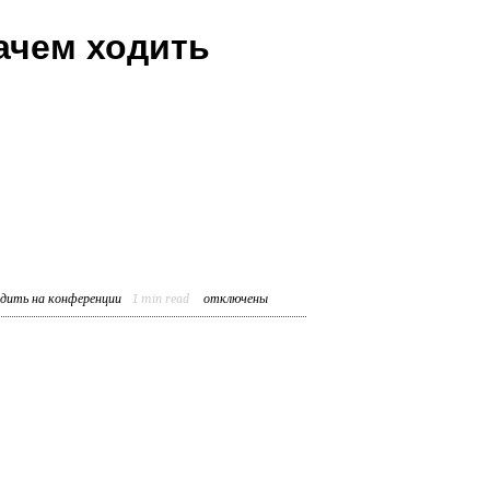
ачем ходить
одить на конференции
1
min read
отключены