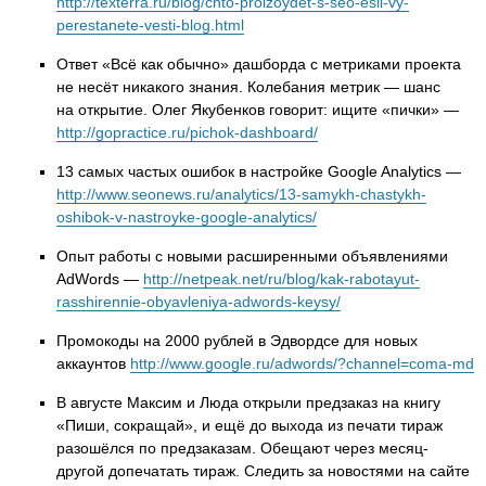
http://texterra.ru/blog/chto-proizoydet-s-seo-esli-vy-
perestanete-vesti-blog.html
Ответ «Всё как обычно» дашборда с метриками проекта
не несёт никакого знания. Колебания метрик — шанс
на открытие. Олег Якубенков говорит: ищите «пички» —
http://gopractice.ru/pichok-dashboard/
13 самых частых ошибок в настройке Google Analytics —
http://www.seonews.ru/analytics/13-samykh-chastykh-
oshibok-v-nastroyke-google-analytics/
Опыт работы с новыми расширенными объявлениями
AdWords —
http://netpeak.net/ru/blog/kak-rabotayut-
rasshirennie-obyavleniya-adwords-keysy/
Промокоды на 2000 рублей в Эдвордсе для новых
аккаунтов
http://www.google.ru/adwords/?channel=coma-md
В августе Максим и Люда открыли предзаказ на книгу
«Пиши, сокращай», и ещё до выхода из печати тираж
разошёлся по предзаказам. Обещают через месяц-
другой допечатать тираж. Следить за новостями на сайте