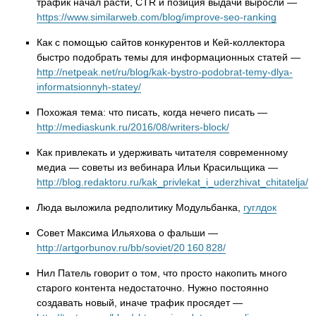
трафик начал расти, CTR и позиция выдачи выросли —
https://www.similarweb.com/blog/improve-seo-ranking
Как с помощью сайтов конкурентов и Кей-коллектора
быстро подобрать темы для информационных статей —
http://netpeak.net/ru/blog/kak-bystro-podobrat-temy-dlya-
informatsionnyh-statey/
Похожая тема: что писать, когда нечего писать —
http://mediaskunk.ru/2016/08/writers-block/
Как привлекать и удерживать читателя современному
медиа — советы из вебинара Ильи Красильщика —
http://blog.redaktoru.ru/kak_privlekat_i_uderzhivat_chitatelja/
Люда выложила редполитику Модульбанка,
гуглдок
Совет Максима Ильяхова о фальши —
http://artgorbunov.ru/bb/soviet/20 160 828/
Нил Патель говорит о том, что просто накопить много
старого контента недостаточно. Нужно постоянно
создавать новый, иначе трафик просядет —