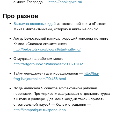
о книге Главреда —
https://book.glvrd.ru/
Про разное
Выжимка основных идей
из толстенной книги «Поток»
Михая Чиксентмихайи, которую я никак не осилю
Артур Белостоцкий написал хороший конспект по книге
Кемпа «Сначала скажите «нет» —
http://belostotsky.ru/blog/all/start-with-no/
О мудаках на рабочем месте —
http://artgorbunov.ru/bb/soviet/20 160 814/
Тайм-менеджмент для иррационалов —
http://big-
frog.livejournal.com/90 458.html
Люда написала 5 советов эффективной рабочей
переписки. Про «привет» заслуживает отдельного курса
в школе и универе. Для меня каждый такой «привет»
с театральной паузой — боль и страдания —
http://kompotique.ru/spend-less/