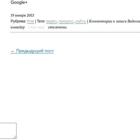
Google+
19 января 2013
Рубрика:
flow
| Теги:
видео
,
процесс
,
сайты
|
Комментарии
к записи Видеоза
конвейер
1
min read
отключены
← Предыдущий пост