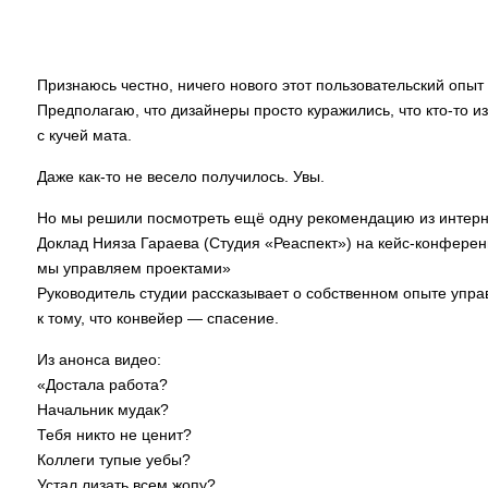
Признаюсь честно, ничего нового этот пользовательский опыт
Предполагаю, что дизайнеры просто куражились, что кто-то из
с кучей мата.
Даже как-то не весело получилось. Увы.
Но мы решили посмотреть ещё одну рекомендацию из интерн
Доклад Нияза Гараева (Студия «Реаспект») на кейс-конфере
мы управляем проектами»
Руководитель студии рассказывает о собственном опыте упра
к тому, что конвейер — спасение.
Из анонса видео:
«Достала работа?
Начальник мудак?
Тебя никто не ценит?
Коллеги тупые уебы?
Устал лизать всем жопу?