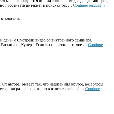
сем мало. Попадаются иногда толковые видео для дизайнеров,
ожно просеивать интернет в поисках тех …
Continue reading
→
отключены
й день (-: Смотрели видео со внутренного семинара,
з Раскина из Купера. Если вы новичок — самое …
Continue
т автора: Бывает так, что надизайнил крутое, аж волосы
есколько раз перенесли, но в итоге-то всё-всё …
Continue