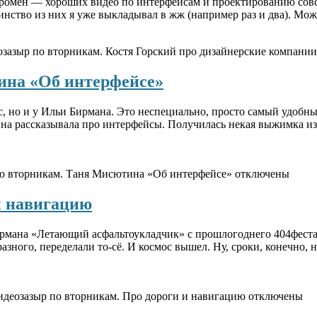
 огромен — хороших видео по интерфейсам и проектированию сов
ьшинство из них я уже выкладывал в жж (например раз и два). М
озазыр по вторникам. Костя Горский про дизайнерские компании
ина «Об интерфейсе»
ас, но и у Ильи Бирмана. Это неспециально, просто самый удобны
ина рассказывала про интерфейсы. Получилась некая выжимка и
по вторникам. Таня Мисютина «Об интерфейсе»
отключены
и навигацию
мана «Летающий асфальтоукладчик» с прошлогоднего 404феста. О
зного, переделали то-сё. И космос вышел. Ну, сроки, конечно, н
идеозазыр по вторникам. Про дороги и навигацию
отключены