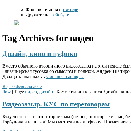
Фолловьте меня в
твитере
Дружите на
фейсбуке
Tag Archives for
видео
Дизайн, кино и пуфики
Вместо обычного вторничного видеозазыра на этой неделе был
«дизайнерская тусовка со смыслом и пользой. Андрей Шапиро,
Двадцать платных …
Continue reading
→
Вс, 10 февраля 2013
flow
| Tags:
видео
,
дизайн
|
Комментарии
к записи Дизайн, кино
Видеозазыр. КУС по переговорам
Буду честен — в этот вторник мы (точнее, некоторые из нас, 
Горбунова и выиграл! Мы смотрели всем офисом. Посмотрите и 