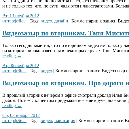
Как ни удивительно, но несмотря на то, что интернет просто
и не только тех, что, по сути, являются иллюстраторами. Бол
Вт, 13 ноября 2012
интерфейсы
| Tags:
видео
,
дизайн
|
Комментарии
к записи Виде
Видеозазыр по вторникам. Таня Мисют
Только сегодня заметил, что по вторникам видео не только у н
на котором широко известная в некоторых кругах Таня Мисют
reading
→
Вт, 06 ноября 2012
интерфейсы
| Tags:
видео
|
Комментарии
к записи Видеозазыр 
Видеозазыр по вторникам. Про дороги 
В прошлый вторник вечером в офисе смотрели доклад Ильи Бир
дыбом. Потом с клиентом придумали всё ещё круче, добавили ра
reading
→
Сб, 03 ноября 2012
интерфейсы
| Tags:
видео
,
навигация
|
Комментарии
к записи В