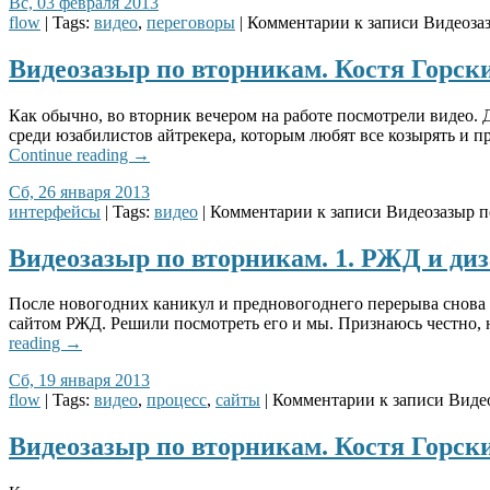
Вс, 03 февраля 2013
flow
| Tags:
видео
,
переговоры
|
Комментарии
к записи Видеоза
Видеозазыр по вторникам. Костя Горск
Как обычно, во вторник вечером на работе посмотрели видео.
среди юзабилистов айтрекера, которым любят все козырять и 
Continue reading
→
Сб, 26 января 2013
интерфейсы
| Tags:
видео
|
Комментарии
к записи Видеозазыр п
Видеозазыр по вторникам. 1. РЖД и ди
После новогодних каникул и предновогоднего перерыва снова н
сайтом РЖД. Решили посмотреть его и мы. Признаюсь честно, 
reading
→
Сб, 19 января 2013
flow
| Tags:
видео
,
процесс
,
сайты
|
Комментарии
к записи Виде
Видеозазыр по вторникам. Костя Горск