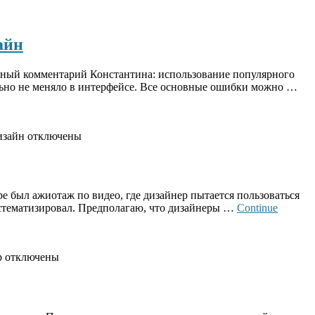
айн
ельный комментарий Константина: использование популярного
ально не меняло в интерфейсе. Все основные ошибки можно …
изайн
отключены
ре был ажиотаж по видео, где дизайнер пытается пользоваться
истематизировал. Предполагаю, что дизайнеры …
Continue
р
отключены